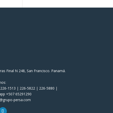
rras Final N 248, San Francisco. Panamá.
nos:
 226-1513 | 226-5822 | 226-5880 |
app +507 65291290
s@grupo-persa.com