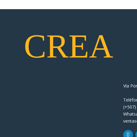
CREA
Vía Po
Teléfo
(+507)
Whats
venta