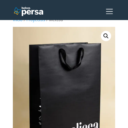
Inicio
/
Proyectos
/ Melissa