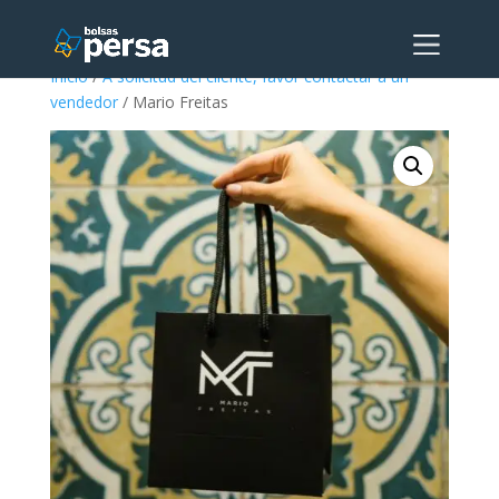
Inicio
/
A solicitud del cliente, favor contactar a un
vendedor
/ Mario Freitas