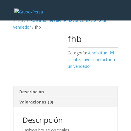
Inicio
/
A solicitud del cliente, favor contactar a un
vendedor
/ fhb
fhb
Categoría:
A solicitud del
cliente, favor contactar a
un vendedor
Descripción
Valoraciones (0)
Descripción
Fashion house originales