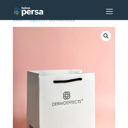
Inicio
/
Proyectos
/ Dermoeffects